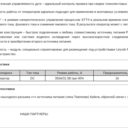
ельная управляемость дуги – идеальный контроль прожига при сварке тонколистовых 
сть работы от генераторов идеально подходит для применения в монтажных условиях
™ – в режиме синергетического управления процессом STT® в реальном времени кон
вого тока, фонового тока и снижения пикового тока. В результате оператор может с л
я конструкция – быстрое подключение к любому совместимому источнику питания 
роволоки или системе водяного охлаждения через высокоскоростное соединен
ости в приобретении второго источника питания.
ость – модуль специально спроектирован для размещения под устройствами Lincoln 
остранство.
истики
аппарата
Тип тока
Режим работы, А
Предохранитель,
вертор
DC
350A/31.5В при 40%
16
 поставки
 выходного разъема «+» источника питания (типа Twistmate) Кабель обратной связи с 
НАШИ ПАРТНЕРЫ: