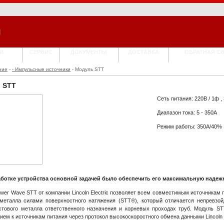
И
СЕРВИС
ДОКУМЕНТЫ
ДОСТАВКА
ОБРАТНАЯ С
ние
-
- Импульсные источники
- Модуль STT
 STT
Сеть питания: 220В / 1ф , 
Диапазон тока: 5 - 350А
Режим работы: 350А/40%
аботке устройства основной задачей было обеспечить его максимальную надеж
wer Wave STT от компании Lincoln Electric позволяет всем совместимым источникам 
металла силами поверхностного натяжения (STT®), который отличается непревзо
стового металла ответственного назначения и корневых проходах труб. Модуль S
ем к источникам питания через протокол высокоскоростного обмена данными Lincoln El