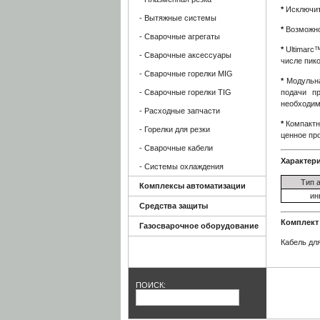
*
Исключит
- Вытяжные системы
*
Возможно
- Сварочные агрегаты
*
Ultimarc
- Сварочные аксессуары
числе пико
- Сварочные горелки MIG
*
Модульна
- Сварочные горелки TIG
подачи п
необходим
- Расходные запчасти
*
Компактн
- Горелки для резки
ценное пр
- Сварочные кабели
Характер
- Системы охлаждения
Тип 
Комплексы автоматизации
ин
Средства защиты
Комплект
Газосварочное оборудование
Кабель для
ПОИСК: