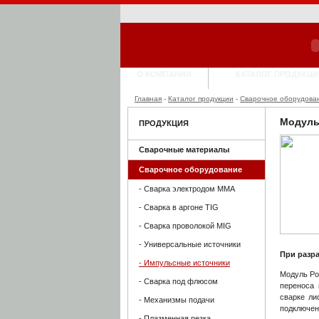
О КОМПАНИИ
КАТАЛОГ ПРОДУКЦИ
Главная
-
Каталог продукции
-
Сварочное оборудова
Модуль
ПРОДУКЦИЯ
Сварочные материалы
Сварочное оборудование
- Сварка электродом MMA
- Сварка в аргоне TIG
- Сварка проволокой MIG
- Универсальные источники
При разр
- Импульсные источники
Модуль Po
- Сварка под флюсом
переноса 
сварке ли
- Механизмы подачи
подключени
- Плазменная резка