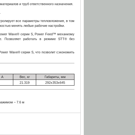
материалов и труб ответственного назначения.
.
тролирует все параметры тепловложения, в том
егкостью менять любые рабочие настройки.
Power Wave® серии S, Power Feed™ механизму
ие. Позволяет работать в режиме STT® без
Power Wave® серии S, что позволит сэкономить
 А
Вес, кг
Габариты, мм
21.319
292х353х645
зажимом – 7.6 м