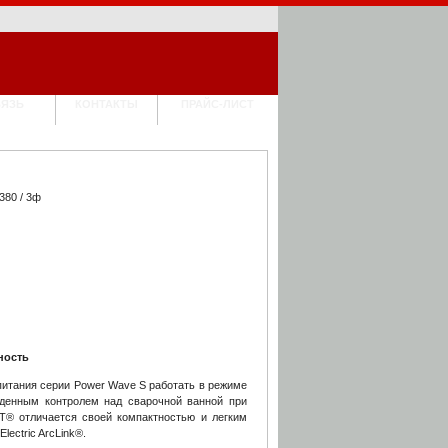
ВЯЗЬ
КОНТАКТЫ
ПРАЙС-ЛИСТ
380 / 3ф
ность
питания серии Power Wave S работать в режиме
йденным контролем над сварочной ванной при
TT® отличается своей компактностью и легким
ectric ArcLink®.