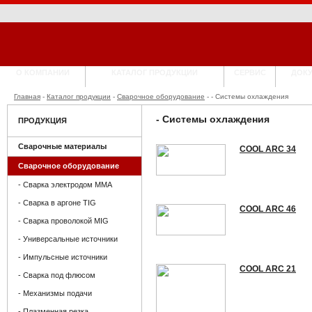
О КОМПАНИИ
КАТАЛОГ ПРОДУКЦИИ
СЕРВИС
ДОК
Главная
-
Каталог продукции
-
Сварочное оборудование
- - Системы охлаждения
- Системы охлаждения
ПРОДУКЦИЯ
Сварочные материалы
COOL ARC 34
Сварочное оборудование
- Сварка электродом MMA
- Сварка в аргоне TIG
COOL ARC 46
- Сварка проволокой MIG
- Универсальные источники
- Импульсные источники
COOL ARC 21
- Сварка под флюсом
- Механизмы подачи
- Плазменная резка