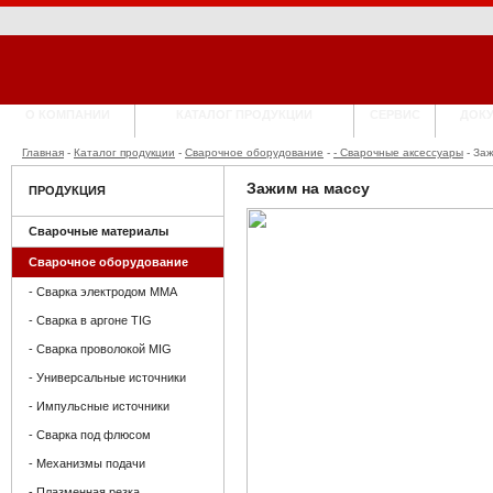
О КОМПАНИИ
КАТАЛОГ ПРОДУКЦИИ
СЕРВИС
ДОК
Главная
-
Каталог продукции
-
Сварочное оборудование
-
- Сварочные аксессуары
- За
Зажим на массу
ПРОДУКЦИЯ
Сварочные материалы
Сварочное оборудование
- Сварка электродом MMA
- Сварка в аргоне TIG
- Сварка проволокой MIG
- Универсальные источники
- Импульсные источники
- Сварка под флюсом
- Механизмы подачи
- Плазменная резка